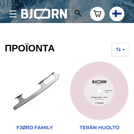
ΠΡΟΪΌΝΤΑ
▼
FJØRD FAMILY
TERÄN HUOLTO