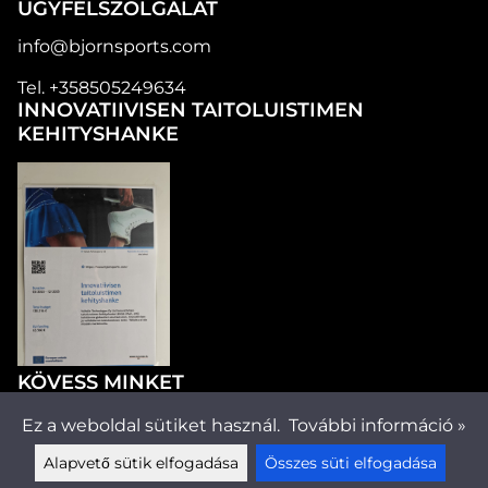
ÜGYFÉLSZOLGÁLAT
info@bjornsports.com
Tel. +358505249634
INNOVATIIVISEN TAITOLUISTIMEN
KEHITYSHANKE
KÖVESS MINKET
Ez a weboldal sütiket használ.
További információ »
Alapvető sütik elfogadása
Összes süti elfogadása