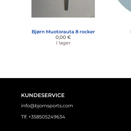
Bjørn
Muotorauta 8 rocker
0,00 €
I lager
KUNDESERVICE
info@bjornsports.com
Tlf. +358505249634