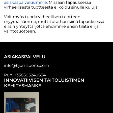
asiakaspalveluumme
. Missään tapauksessa
virheellisestä tuotteesta ei koidu sinulle kuluja.
Voit myös tuoda virheellisen tuotteen
myymäläämme, mutta otathan siinä tapauksessa
ensin yhteyttä, jotta ehdimme ensin tilata ehjän
vaihtotuotteen.
ASIAKASPALVELU
info@bjornsports.com
Puh. +358505249634
INNOVATIIVISEN TAITOLUISTIMEN
KEHITYSHANKE