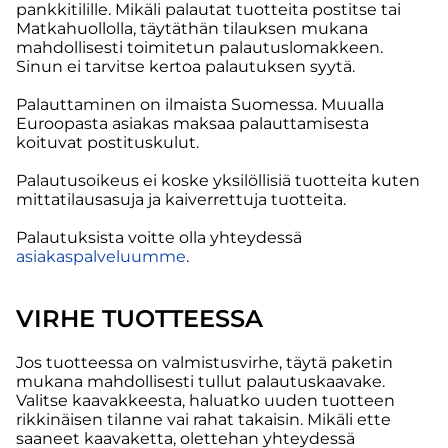
pankkitilille. Mikäli palautat tuotteita postitse tai
Matkahuollolla, täytäthän tilauksen mukana
mahdollisesti toimitetun palautuslomakkeen.
Sinun ei tarvitse kertoa palautuksen syytä.
Palauttaminen on ilmaista Suomessa. Muualla
Euroopasta asiakas maksaa palauttamisesta
koituvat postituskulut.
Palautusoikeus ei koske yksilöllisiä tuotteita kuten
mittatilausasuja ja kaiverrettuja tuotteita.
Palautuksista voitte olla yhteydessä
asiakaspalveluumme
.
VIRHE TUOTTEESSA
Jos tuotteessa on valmistusvirhe, täytä paketin
mukana mahdollisesti tullut palautuskaavake.
Valitse kaavakkeesta, haluatko uuden tuotteen
rikkinäisen tilanne vai rahat takaisin. Mikäli ette
saaneet kaavaketta, olettehan yhteydessä