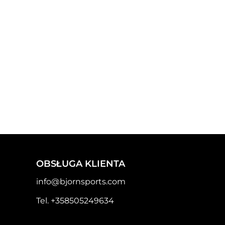
OBSŁUGA KLIENTA
info@bjornsports.com
Tel. +358505249634