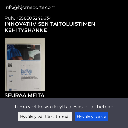
info@bjornsports.com
Puh. +358505249634
INNOVATIIVISEN TAITOLUISTIMEN
KEHITYSHANKE
SEURAA MEITÄ
Tämä verkkosivu käyttää evästeitä.
Tietoa »
Hyväksy välttämättömät
Hyväksy kaikki