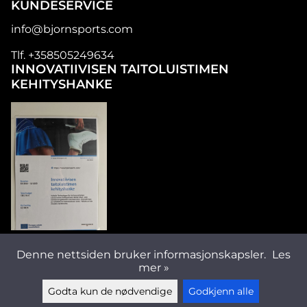
KUNDESERVICE
info@bjornsports.com
Tlf. +358505249634
INNOVATIIVISEN TAITOLUISTIMEN
KEHITYSHANKE
FØLG OSS
Denne nettsiden bruker informasjonskapsler.
Les
mer »
Godta kun de nødvendige
Godkjenn alle