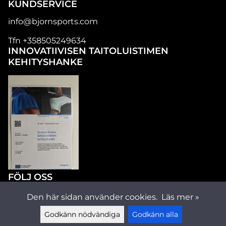
KUNDSERVICE
info@bjornsports.com
Tfn +358505249634
INNOVATIIVISEN TAITOLUISTIMEN
KEHITYSHANKE
FÖLJ OSS
Den här sidan använder cookies.
Läs mer »
Godkänn nödvändiga
Godkänn alla